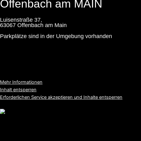
Offenbach am MAIN
Luisenstraße 37,
63067 Offenbach am Main
Parkplätze sind in der Umgebung vorhanden
Sie sehen gerade einen Platzhalterinhalt von
Google Maps
. Um
auf den eigentlichen Inhalt zuzugreifen, klicken Sie auf die
Schaltfläche unten. Bitte beachten Sie, dass dabei Daten an
Drittanbieter weitergegeben werden.
Mehr Informationen
Inhalt entsperren
Erforderlichen Service akzeptieren und Inhalte entsperren